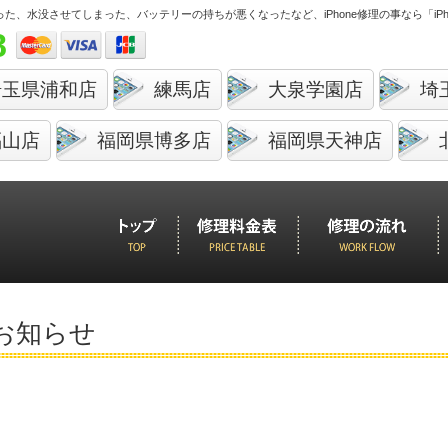
しまった、水没させてしまった、バッテリーの持ちが悪くなったなど、
iPhone修理の事なら「i
8
埼玉県浦和店
練馬店
大泉学園店
埼
福山店
福岡県博多店
福岡県天神店
お知らせ