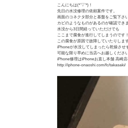
こんにちは(*’▽’*)！
先日の水没修理の依頼案件です。
画面のコネクタ部分と基盤をご覧下さ
カビのようなものがあるのが確認でき
水没から3日間経っていただけでも
ここまで腐食が進行してしまうのです
この腐食が原因で故障していたりしま
iPhoneが水没してしまったら乾燥させ
可能な限り早めに当店へお越しくださ
iPhone修理はiPhoneお直し本舗 高崎
http://iphone-onaoshi.com/
fc/takasaki/