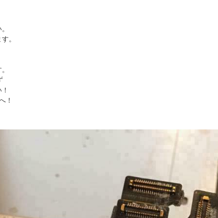
い。
ます。
！
す。
ず
い！
店へ！