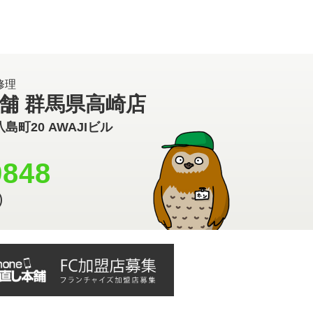
修理
本舗 群馬県高崎店
八島町20 AWAJIビル
9848
金)