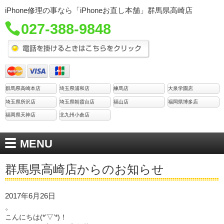
iPhone修理の事なら「iPhoneお直し本舗」群馬県高崎店
027-388-9848
群馬県高崎本店
埼玉県浦和店
練馬店
大泉学園店
埼玉県所沢店
埼玉県朝霞台店
福山店
福岡県博多店
福岡県天神店
北九州小倉店
MENU
群馬県高崎店からのお知らせ
2017年6月26日
。
こんにちは(*’▽’*)！