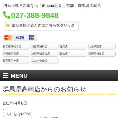
iPhone修理の事なら「iPhoneお直し本舗」群馬県高崎店
027-388-9848
群馬県高崎本店
埼玉県浦和店
練馬店
大泉学園店
埼玉県所沢店
埼玉県朝霞台店
福山店
福岡県博多店
福岡県天神店
北九州小倉店
MENU
群馬県高崎店からのお知らせ
2017年4月8日
。
こんにちは(o^^o)