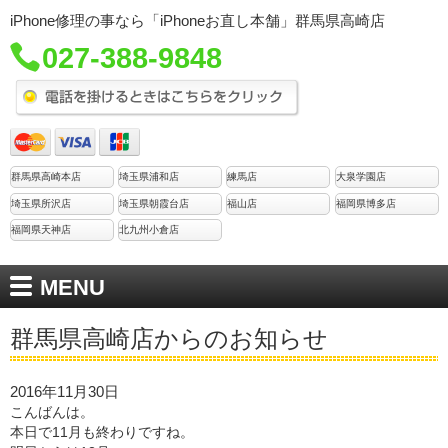
iPhone修理の事なら「iPhoneお直し本舗」群馬県高崎店
027-388-9848
群馬県高崎本店
埼玉県浦和店
練馬店
大泉学園店
埼玉県所沢店
埼玉県朝霞台店
福山店
福岡県博多店
福岡県天神店
北九州小倉店
MENU
群馬県高崎店からのお知らせ
2016年11月30日
こんばんは。
本日で11月も終わりですね。