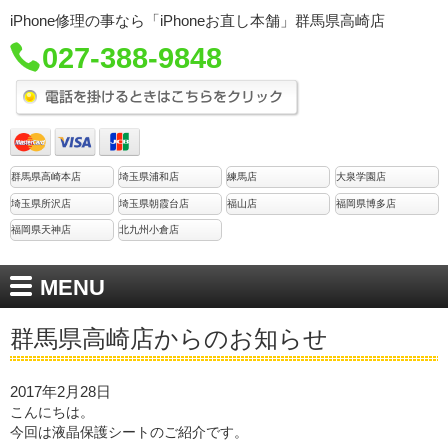
iPhone修理の事なら「iPhoneお直し本舗」群馬県高崎店
027-388-9848
群馬県高崎本店
埼玉県浦和店
練馬店
大泉学園店
埼玉県所沢店
埼玉県朝霞台店
福山店
福岡県博多店
福岡県天神店
北九州小倉店
MENU
群馬県高崎店からのお知らせ
2017年2月28日
こんにちは。
今回は液晶保護シートのご紹介です。