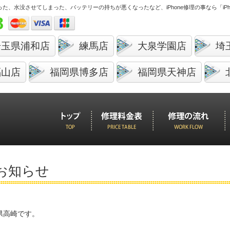
しまった、水没させてしまった、バッテリーの持ちが悪くなったなど、
iPhone修理の事なら「i
8
埼玉県浦和店
練馬店
大泉学園店
埼
福山店
福岡県博多店
福岡県天神店
お知らせ
馬県高崎です。