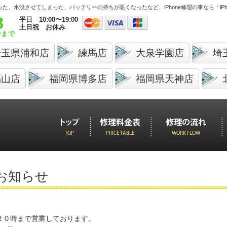
しまった、水没させてしまった、バッテリーの持ちが悪くなったなど、
iPhone修理の事なら「i
8
平日 10:00〜19:00
土日祝 お休み
9まで
埼玉県浦和店
練馬店
大泉学園店
埼
福山店
福岡県博多店
福岡県天神店
お知らせ
は２０時まで営業しております。