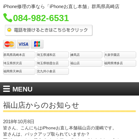
iPhone修理の事なら「iPhoneお直し本舗」群馬県高崎店
084-982-6531
群馬県高崎本店
埼玉県浦和店
練馬店
大泉学園店
埼玉県所沢店
埼玉県朝霞台店
福山店
福岡県博多店
福岡県天神店
北九州小倉店
MENU
福山店からのお知らせ
2018年10月8日
皆さん、こんにちはiPhoneお直し本舗福山店の瀧嶋です。
皆さんは、バックアップ取られていますか？