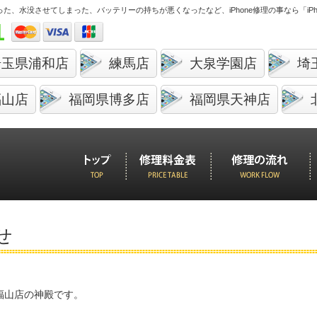
しまった、水没させてしまった、バッテリーの持ちが悪くなったなど、
iPhone修理の事なら「i
1
埼玉県浦和店
練馬店
大泉学園店
埼
福山店
福岡県博多店
福岡県天神店
せ
舗福山店の神殿です。