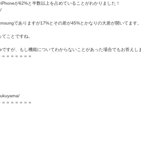
iPhoneが62%と半数以上を占めていることがわかりました！
/
msungでありますが17%とその差が45%とかなりの大差が開いてます
たってことですね。
oneですが、もし機能についてわからないことがあった場合でもお答え
＝＝＝＝＝＝＝＝
/fukuyama/
＝＝＝＝＝＝＝＝